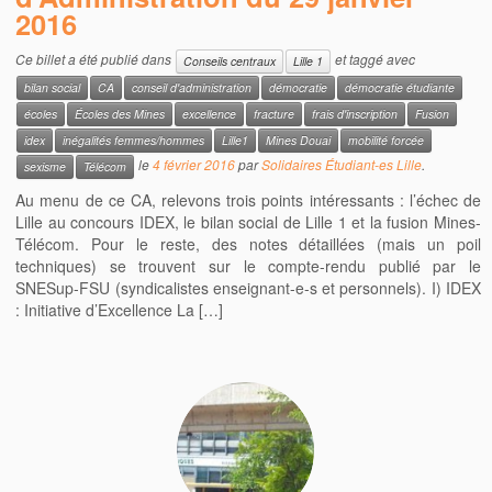
2016
Ce billet a été publié dans
et taggé avec
Conseils centraux
Lille 1
bilan social
CA
conseil d'administration
démocratie
démocratie étudiante
écoles
Écoles des Mines
excellence
fracture
frais d'inscription
Fusion
idex
inégalités femmes/hommes
Lille1
Mines Douai
mobilité forcée
le
4 février 2016
par
Solidaires Étudiant-es Lille
.
sexisme
Télécom
Au menu de ce CA, relevons trois points intéressants : l’échec de
Lille au concours IDEX, le bilan social de Lille 1 et la fusion Mines-
Télécom. Pour le reste, des notes détaillées (mais un poil
techniques) se trouvent sur le compte-rendu publié par le
SNESup-FSU (syndicalistes enseignant-e-s et personnels). I) IDEX
: Initiative d’Excellence La […]