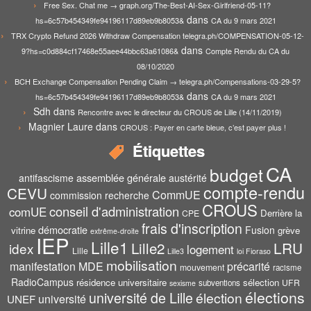
Free Sex. Chat me → graph.org/The-Best-AI-Sex-Girlfriend-05-11?
dans
hs=6c57b454349fe94196117d89eb9b8053&
CA du 9 mars 2021
TRX Crypto Refund 2026 Withdraw Compensation telegra.ph/COMPENSATION-05-12-
dans
9?hs=c0d884cf17468e55aee44bbc63a61086&
Compte Rendu du CA du
08/10/2020
BCH Exchange Compensation Pending Claim → telegra.ph/Compensations-03-29-5?
dans
hs=6c57b454349fe94196117d89eb9b8053&
CA du 9 mars 2021
Sdh
dans
Rencontre avec le directeur du CROUS de Lille (14/11/2019)
Magnier Laure
dans
CROUS : Payer en carte bleue, c’est payer plus !
Étiquettes
CA
budget
assemblée générale
antifascisme
austérité
compte-rendu
CEVU
CommUE
commission recherche
CROUS
conseil d'administration
comUE
Derrière la
CPE
frais d'inscription
démocratie
Fusion
vitrine
grève
extrême-droite
IEP
Lille1
Lille2
LRU
idex
logement
Lille
Lille3
loi Fioraso
mobilisation
manifestation
MDE
précarité
mouvement
racisme
RadioCampus
résidence universitaire
sélection
UFR
subventions
sexisme
élections
université de Lille
élection
UNEF
université