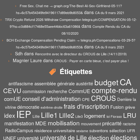
Free Sex. Chat me → graph.org/The-Best-AI-Sex-Girlfriend-05-11?
dans
hs=6c57b454349fe94196117d89eb9b8053&
CA du 9 mars 2021
TRX Crypto Refund 2026 Withdraw Compensation telegra.ph/COMPENSATION-05-12-
dans
9?hs=c0d884cf17468e55aee44bbc63a61086&
Compte Rendu du CA du
08/10/2020
BCH Exchange Compensation Pending Claim → telegra.ph/Compensations-03-29-5?
dans
hs=6c57b454349fe94196117d89eb9b8053&
CA du 9 mars 2021
Sdh
dans
Rencontre avec le directeur du CROUS de Lille (14/11/2019)
Magnier Laure
dans
CROUS : Payer en carte bleue, c’est payer plus !
Étiquettes
CA
budget
assemblée générale
antifascisme
austérité
compte-rendu
CEVU
CommUE
commission recherche
CROUS
conseil d'administration
comUE
Derrière la
CPE
frais d'inscription
démocratie
Fusion
vitrine
grève
extrême-droite
IEP
Lille1
Lille2
LRU
idex
logement
Lille
Lille3
loi Fioraso
mobilisation
manifestation
MDE
précarité
mouvement
racisme
RadioCampus
résidence universitaire
sélection
UFR
subventions
sexisme
élections
université de Lille
élection
UNEF
université