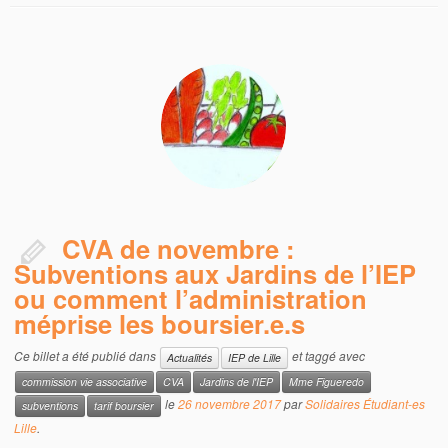
CVA de novembre :
Subventions aux Jardins de l’IEP
ou comment l’administration
méprise les boursier.e.s
Ce billet a été publié dans
et taggé avec
Actualités
IEP de Lille
commission vie associative
CVA
Jardins de l'IEP
Mme Figueredo
le
26 novembre 2017
par
Solidaires Étudiant-es
subventions
tarif boursier
Lille
.