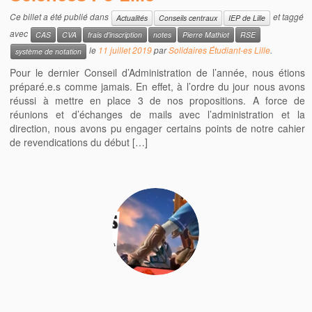
Ce billet a été publié dans
et taggé
Actualités
Conseils centraux
IEP de Lille
avec
CAS
CVA
frais d'inscription
notes
Pierre Mathiot
RSE
le
11 juillet 2019
par
Solidaires Étudiant-es Lille
.
système de notation
Pour le dernier Conseil d’Administration de l’année, nous étions
préparé.e.s comme jamais. En effet, à l’ordre du jour nous avons
réussi à mettre en place 3 de nos propositions. A force de
réunions et d’échanges de mails avec l’administration et la
direction, nous avons pu engager certains points de notre cahier
de revendications du début […]