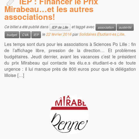
IEP : Financer le Prix
Mirabeau…et les autres
associations!
Ce billet a été publié dans
et taggé avec
IEP de Lille
association
austérité
le
22 février 2016
par
Solidaires Étudiant-es Lille
.
budget
CVA
IEP
Les temps sont durs pour les associations à Sciences Po Lille : fin
de l’affichage libre, pression de la direction… Et problèmes
budgétaires. Jeudi dernier, avant les vacances c’est le président
du prix Mirabeau qui contacte les élu.e.s étudiant-e-s de toute
urgence : il lui manque près de 800 euros pour que la délégation
lilloise […]