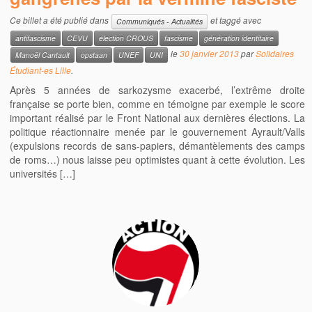
Ce billet a été publié dans
et taggé avec
Communiqués - Actualités
antifascisme
CEVU
élection CROUS
fascisme
génération identitaire
le
30 janvier 2013
par
Solidaires
Manoël Cantault
opstaan
UNEF
UNI
Étudiant-es Lille
.
Après 5 années de sarkozysme exacerbé, l’extrême droite
française se porte bien, comme en témoigne par exemple le score
important réalisé par le Front National aux dernières élections. La
politique réactionnaire menée par le gouvernement Ayrault/Valls
(expulsions records de sans-papiers, démantèlements des camps
de roms…) nous laisse peu optimistes quant à cette évolution. Les
universités […]