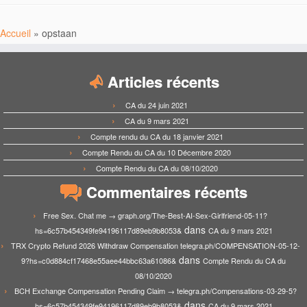
Accueil
»
opstaan
Articles récents
CA du 24 juin 2021
CA du 9 mars 2021
Compte rendu du CA du 18 janvier 2021
Compte Rendu du CA du 10 Décembre 2020
Compte Rendu du CA du 08/10/2020
Commentaires récents
Free Sex. Chat me → graph.org/The-Best-AI-Sex-Girlfriend-05-11?
dans
hs=6c57b454349fe94196117d89eb9b8053&
CA du 9 mars 2021
TRX Crypto Refund 2026 Withdraw Compensation telegra.ph/COMPENSATION-05-12-
dans
9?hs=c0d884cf17468e55aee44bbc63a61086&
Compte Rendu du CA du
08/10/2020
BCH Exchange Compensation Pending Claim → telegra.ph/Compensations-03-29-5?
dans
hs=6c57b454349fe94196117d89eb9b8053&
CA du 9 mars 2021