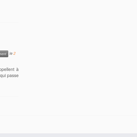
le
2
ment
ppellent à
 qui passe