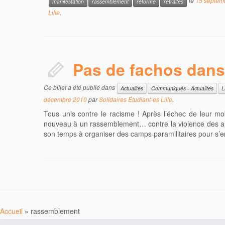
le
15 septem
manifestation
rassemblement
réforme
retraites
Lille
.
Pas de fachos dans 
Ce billet a été publié dans
Actualités
Communiqués - Actualités
L
décembre 2010
par
Solidaires Étudiant-es Lille
.
Tous unis contre le racisme ! Après l’échec de leur mobi
nouveau à un rassemblement… contre la violence des anti
son temps à organiser des camps paramilitaires pour s’en
Accueil
»
rassemblement