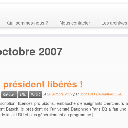
Qui sommes-nous ?
Nous contacter
Les archives
octobre 2007
 président libérés !
c
le
26 octobre 2007
par
Solidaires Étudiant-es Lille
.
libération
LRU
Paris 9
scription, licences pro bidons, embauche d’enseignants-chercheurs à 
t Batsch, le président de l’université Dauphine (Paris IX) a fait une
tion de la loi LRU et plus généralement du programme […]