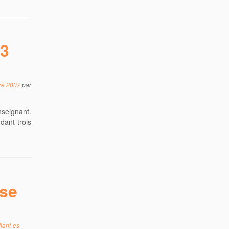
 3
re 2007
par
nseignant.
dant trois
sse
iant-es