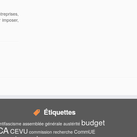
treprises,
r imposer,
Étiquettes
budget
assemblée générale
ntifascisme
austérité
CA
CEVU
CommUE
commission recherche