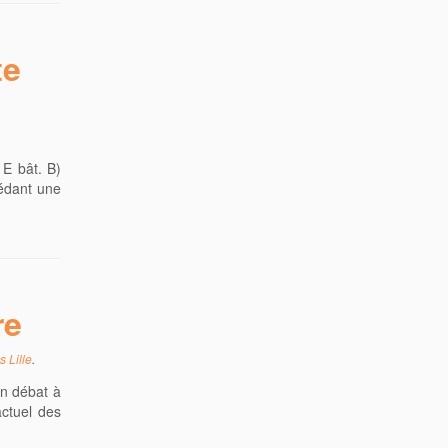
te
 E bât. B)
cédant une
re
s Lille
.
Un débat à
actuel des