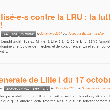
isé-e-s contre la LRU : la lut
!
c
le
20 octobre 2007
par
Solidaires Étudiant-es Lille
.
LRU
lutte
mobilisation
 (amphi archimède au M1) et à Lille 3 à 12h30 le lundi 22/10 (amphi
ù prédomine une logique de marchés et de concurrence. En effet, en con
ont […]
erale de Lille I du 17 octob
vec
le
19 octobre 2007
par
Solidaires Étudiant-e
assemblée générale
Lille1
LRU
 presentation de la LRU à etait faites par les différents syndicats. 
 logique qui à amenée cette reforme ainsi que sur le fonctionnement 