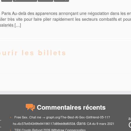
de Paris Au-delà des apparences annonçant une négociation dans les en
ler très vite pour faire plier rapidement les secteurs combatifs et pou
salariés […]
urir les billets
Commentaires récents
Free Sex. Chat me → graph.org/The-Best-AI-Sex-Girlfriend-05-11?
a
dans
hs=6c57b454349fe94196117d89eb9b8053&
CA du 9 mars 2021
TRX Crypto Refund 2026 Withdraw Compensation