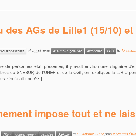
des AGs de Lille1 (15/10) et
et taggé avec
le
12 octob
et mobilisations
assemblée générale
autonomie
LRU
e de personnes était présentes, il y avait environ une vingtaine d’e
mbres du SNESUP, de l’UNEF et de la CGT, ont expliqués la L.R.U pen
ues. On refait une AG […]
rnement impose tout et ne lai
c
le
11 octobre 2007
par
Solidaires Étud
Fillon
gouvernement
retraites
Sarkozy