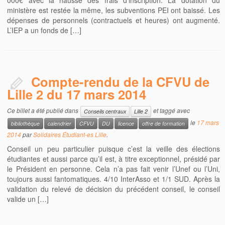
000€ avec la hausse des frais d’inscription. La dotation du
ministère est restée la même, les subventions PEI ont baissé. Les
dépenses de personnels (contractuels et heures) ont augmenté.
L’IEP a un fonds de […]
Compte-rendu de la CFVU de
Lille 2 du 17 mars 2014
Ce billet a été publié dans
et taggé avec
Conseils centraux
Lille 2
le
17 mars
bibliothèque
calendrier
CFVU
DU
licence
offre de formation
2014
par
Solidaires Étudiant-es Lille
.
Conseil un peu particulier puisque c’est la veille des élections
étudiantes et aussi parce qu’il est, à titre exceptionnel, présidé par
le Président en personne. Cela n’a pas fait venir l’Unef ou l’Uni,
toujours aussi fantomatiques. 4/10 InterAsso et 1/1 SUD. Après la
validation du relevé de décision du précédent conseil, le conseil
valide un […]