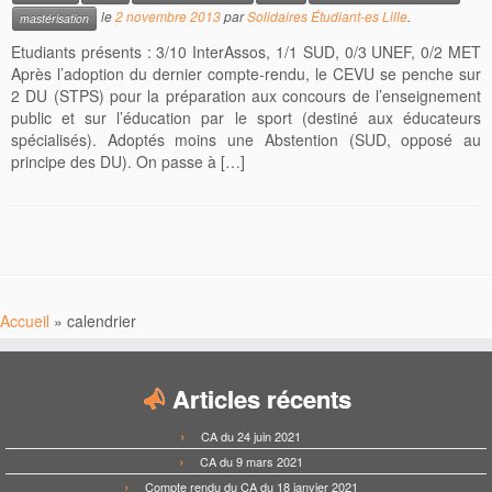
le
2 novembre 2013
par
Solidaires Étudiant-es Lille
.
mastérisation
Etudiants présents : 3/10 InterAssos, 1/1 SUD, 0/3 UNEF, 0/2 MET
Après l’adoption du dernier compte-rendu, le CEVU se penche sur
2 DU (STPS) pour la préparation aux concours de l’enseignement
public et sur l’éducation par le sport (destiné aux éducateurs
spécialisés). Adoptés moins une Abstention (SUD, opposé au
principe des DU). On passe à […]
Accueil
»
calendrier
Articles récents
CA du 24 juin 2021
CA du 9 mars 2021
Compte rendu du CA du 18 janvier 2021