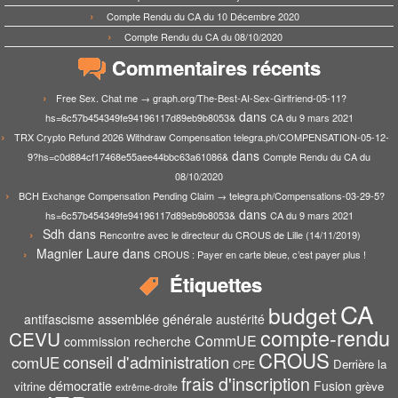
Compte Rendu du CA du 10 Décembre 2020
Compte Rendu du CA du 08/10/2020
Commentaires récents
Free Sex. Chat me → graph.org/The-Best-AI-Sex-Girlfriend-05-11?
dans
hs=6c57b454349fe94196117d89eb9b8053&
CA du 9 mars 2021
TRX Crypto Refund 2026 Withdraw Compensation telegra.ph/COMPENSATION-05-12-
dans
9?hs=c0d884cf17468e55aee44bbc63a61086&
Compte Rendu du CA du
08/10/2020
BCH Exchange Compensation Pending Claim → telegra.ph/Compensations-03-29-5?
dans
hs=6c57b454349fe94196117d89eb9b8053&
CA du 9 mars 2021
Sdh
dans
Rencontre avec le directeur du CROUS de Lille (14/11/2019)
Magnier Laure
dans
CROUS : Payer en carte bleue, c’est payer plus !
Étiquettes
CA
budget
assemblée générale
antifascisme
austérité
compte-rendu
CEVU
CommUE
commission recherche
CROUS
conseil d'administration
comUE
Derrière la
CPE
frais d'inscription
démocratie
Fusion
vitrine
grève
extrême-droite