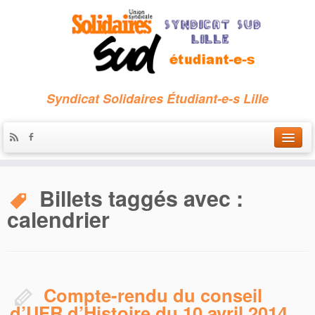
Syndicat Solidaires Étudiant-e-s Lille
Accueil
Billets taggés avec :
Qui sommes-nous ?
calendrier
Nous contacter
Les archives
Compte-rendu du conseil
d’UFR d’Histoire du 10 avril 2014