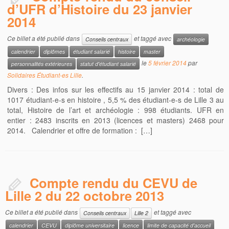
d’UFR d’Histoire du 23 janvier
2014
Ce billet a été publié dans
et taggé avec
Conseils centraux
archéologie
calendrier
diplômes
étudiant salarié
histoire
master
le
5 février 2014
par
personnalités extérieures
statut d'étudiant salarié
Solidaires Étudiant-es Lille
.
Divers : Des infos sur les effectifs au 15 janvier 2014 : total de
1017 étudiant-e-s en histoire , 5,5 % des étudiant-e-s de Lille 3 au
total, Histoire de l’art et archéologie : 998 étudiants. UFR en
entier : 2483 inscrits en 2013 (licences et masters) 2468 pour
2014. Calendrier et offre de formation : […]
Compte rendu du CEVU de
Lille 2 du 22 octobre 2013
Ce billet a été publié dans
et taggé avec
Conseils centraux
Lille 2
calendrier
CEVU
diplôme universitaire
licence
limite de capacité d'accueil