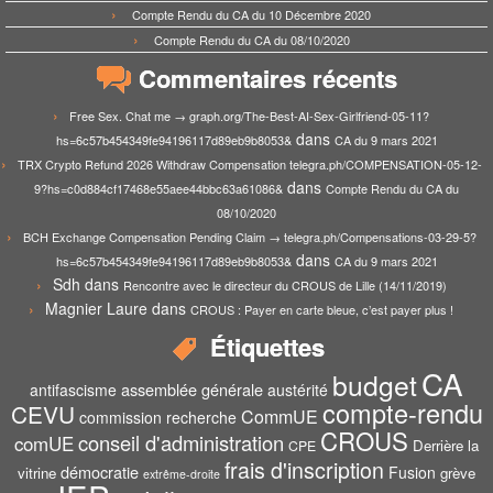
Compte Rendu du CA du 10 Décembre 2020
Compte Rendu du CA du 08/10/2020
Commentaires récents
Free Sex. Chat me → graph.org/The-Best-AI-Sex-Girlfriend-05-11?
dans
hs=6c57b454349fe94196117d89eb9b8053&
CA du 9 mars 2021
TRX Crypto Refund 2026 Withdraw Compensation telegra.ph/COMPENSATION-05-12-
dans
9?hs=c0d884cf17468e55aee44bbc63a61086&
Compte Rendu du CA du
08/10/2020
BCH Exchange Compensation Pending Claim → telegra.ph/Compensations-03-29-5?
dans
hs=6c57b454349fe94196117d89eb9b8053&
CA du 9 mars 2021
Sdh
dans
Rencontre avec le directeur du CROUS de Lille (14/11/2019)
Magnier Laure
dans
CROUS : Payer en carte bleue, c’est payer plus !
Étiquettes
CA
budget
assemblée générale
antifascisme
austérité
compte-rendu
CEVU
CommUE
commission recherche
CROUS
conseil d'administration
comUE
Derrière la
CPE
frais d'inscription
démocratie
Fusion
vitrine
grève
extrême-droite