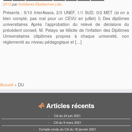
2013
par
Solidaires Étudiant-es Lille
.
Présents : 5/10 InterAssos, 2/3 UNEF, 1/1 SUD, 0/2 MET (si on a
bien compté, pas mal pour un CEVU en juillet) I) Des diplômes
universitaires Après l’approbation du relevé de décisions du
précédent conseil, M. Pelayo se félicite de l’inflation des Diplômes
Umiversitaires (diplômes propres à chaque université, non
réglementé au niveau pédagogique et […]
Accueil
»
DU
Articles récents
CA du 24 juin 2021
CA du 9 mars 2021
Compte rendu du CA du 18 janvier 2021