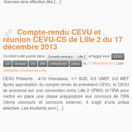
licences sera effective dès […]
Compte-rendu CEVU et
réunion CEVU-CS de Lille 2 du 17
décembre 2013
Ce billet a été publié dans
et taggé avec
Conseils centraux
Lille 2
CEVU
le
21 décembre 2013
par
CS
dentaire
DU
IRA
orthophonie
prépa
Solidaires Étudiant-es Lille
.
CEVU Présents : 4/10 Interassos, 1/1 SUD, 0/3 UNEF, 0/2 MET
Après approbation du compte-rendu du précédent CEVU, le CEVU
se prononce sur une convention entre Lille 2 (IPAG) et l’IRA pour
mettre en place une classe préparatoire aux concours de l’IRA
(3ème concours et concours externe). Il s’agit d’une prépa
sélective. Les étudiants sont […]