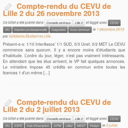
Compte-rendu du CEVU de
Lille 2 du 26 novembre 2013
Ce billet a été publié dans
et taggé avec
Conseils centraux
Lille 2
CEVU
le
1 décembre 2013
DU
insertion professionnelle
maquettes
tronc commun
par
Solidaires Étudiant-es Lille
.
Présent-e-s: 1/10 InterAssos’ 1/1 SUD, 0/3 Unef, 0/2 MET Le CEVU
commence sans quorum. Il y a encore moins d’étudiants que
d’habitude. L’ordre du jour, léger, n’est pas vraiment intéressants.
En attendant que les élus arrivent, le VP fait quelques annonces.
Le ministère impose 45 crédits en commun entre toutes les
licences 1 d’un même […]
Compte-rendu du CEVU de
Lille 2 du 2 juillet 2013
Ce billet a été publié dans
et taggé avec
Conseils centraux
Lille 2
CEVU
le
3 juillet
DU
ESPE
frais d'inscription
IUFM
Lille2
MEEF
Pelayo