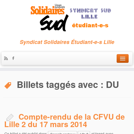
Syndicat Solidaires Étudiant-e-s Lille
Accueil
Billets taggés avec :
DU
Qui sommes-nous ?
Nous contacter
Les archives
Compte-rendu de la CFVU de
Lille 2 du 17 mars 2014
Ce billet a été publié dans
et taggé avec